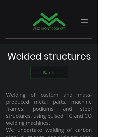
Welded structures
Back
Welding of custom and mass-
produced metal parts, machine
frames, podiums, and steel
structures, using pulsed TIG and CO
welding machines.
We undertake welding of carbon
steel, aluminum, and stainless steel