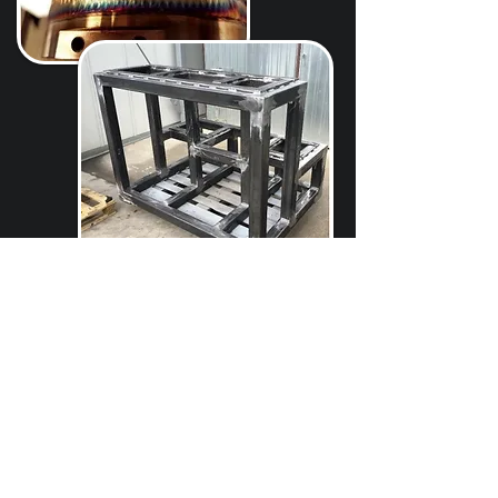
Contacts
Address:
8248 Nemesvámos Huszárok Street 3.