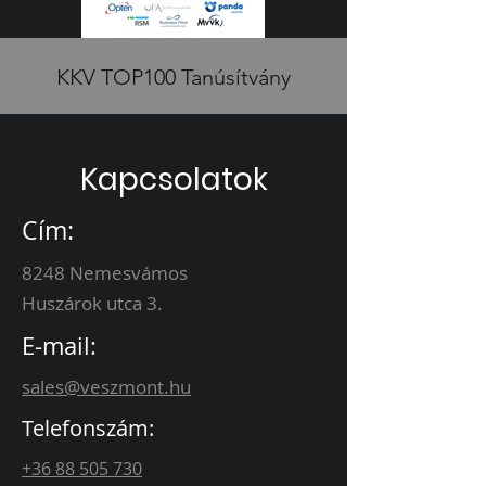
KKV TOP100 Tanúsítvány
Kapcsolatok
Cím:
8248 Nemesvámos
Huszárok utca 3.
E-mail:
sales@veszmont.hu
Telefonszám:
+36 88 505 730