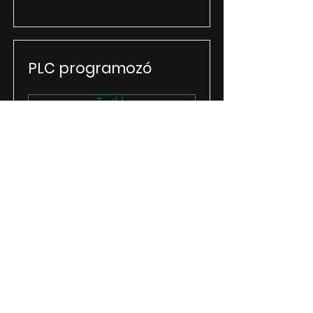
PLC programozó
Tovább
Expert gépész
tervezőmérnök
Tovább