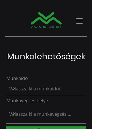
Munkalehetőségek
Munkaidő
Munkavégzés helye