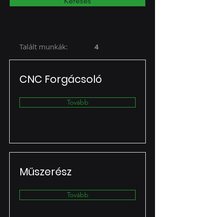
Keresés
Talált munkák:
4
CNC Forgácsoló
Tovább
Műszerész
Tovább