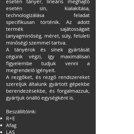
esetén tányér, lineáris meghajtó
esetén sín, kialakítása,
technologizálása feladat
specifikusan történik. Az adott
termék sajátosságait
(anyagminőség, méret, súly, felületi
minőség) szemmel tartva.
A tányérok és sínek gyártását
cégünk végzi, így maximálisan
figyelembe tudjuk venni a
megrendelő igényeit.
A rezgőket, és rezgő rendszereket
szereljük általunk gyártott gépekbe
berendezésekbe, és forgalmazzuk,
gyártjuk önálló egységként is.
Beszállítóink:
R+E
Afag
LAS