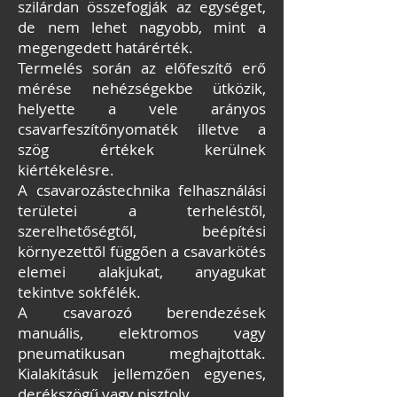
szilárdan összefogják az egységet,
de nem lehet nagyobb, mint a
megengedett határérték.
Termelés során az előfeszítő erő
mérése nehézségekbe ütközik,
helyette a vele arányos
csavarfeszítőnyomaték illetve a
szög értékek kerülnek
kiértékelésre.
A csavarozástechnika felhasználási
területei a terheléstől,
szerelhetőségtől, beépítési
környezettől függően a csavarkötés
elemei alakjukat, anyagukat
tekintve sokfélék.
A csavarozó berendezések
manuális, elektromos vagy
pneumatikusan meghajtottak.
Kialakításuk jellemzően egyenes,
derékszögű vagy pisztoly.