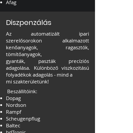
Afag
Diszpenzálás
Az automatizált ipari
szerelősorokon alkalmazott
kenőanyagok, ragasztók,
tömítőanyagok,
gyanták, paszták precíziós
adagolása. Különböző viszkozitású
folyadékok adagolás - mind a
mi szakterületünk!
Beszállítóink:
Dopag
Nordson
Rampf
Scheugenpflug
Baltec
bdTronic