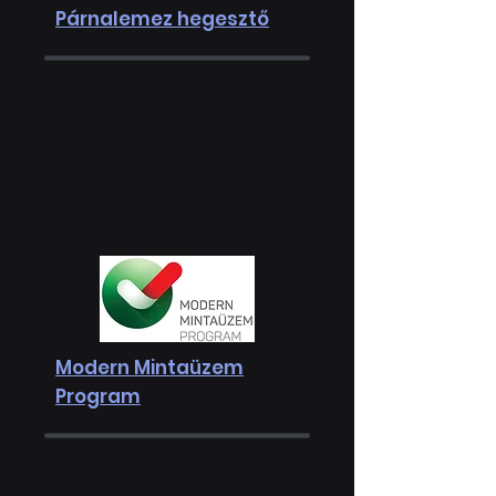
Párnalemez hegesztő
Modern Mintaüzem
Program