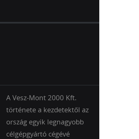
A Vesz-Mont 2000 Kft.
története a kezdetektől az
ország egyik legnagyobb
célgépgyártó cégévé