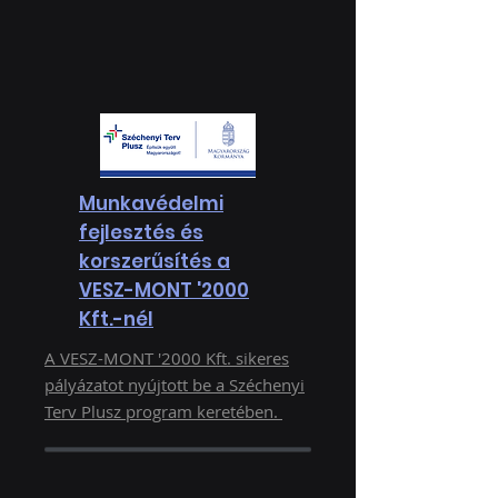
Munkavédelmi
fejlesztés és
korszerűsítés a
VESZ-MONT '2000
Kft.-nél
A VESZ-MONT '2000 Kft. sikeres
pályázatot nyújtott be a Széchenyi
Terv Plusz program keretében.