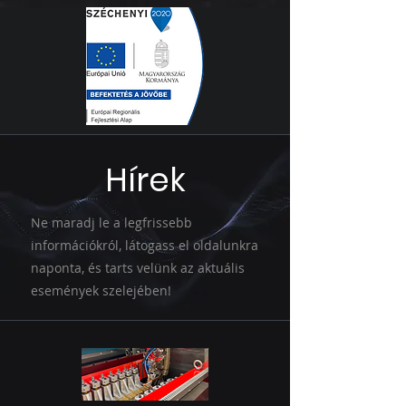
Hírek
Ne maradj le a legfrissebb
információkról, látogass el oldalunkra
naponta, és tarts velünk az aktuális
események szelejében!