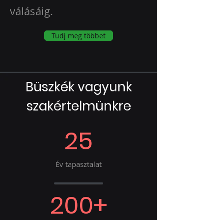
válásáig.
Tudj meg többet
Büszkék vagyunk
szakértelmünkre
25
Év tapasztalat
200+