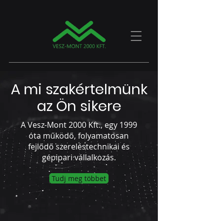
A mi szakértelmünk
az Ön sikere
A Vesz-Mont 2000 Kft., egy 1999
óta működő, folyamatosan
fejlődő szereléstechnikai és
gépipari vállalkozás.
Tudj meg többet