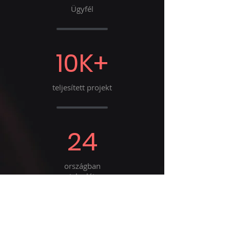
Ügyfél
10K+
teljesített projekt
24
országban
jelenlét